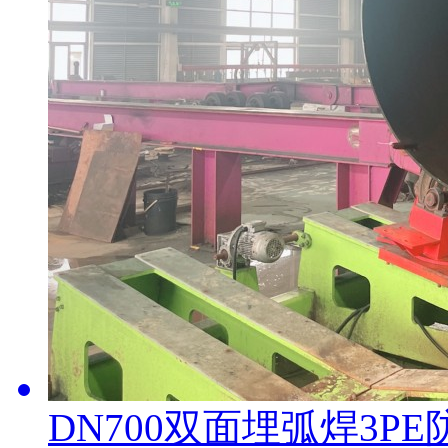
DN700双面埋弧焊3P