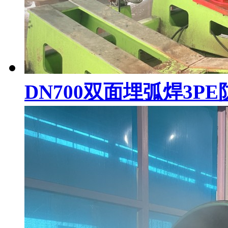
DN700双面埋弧焊3P