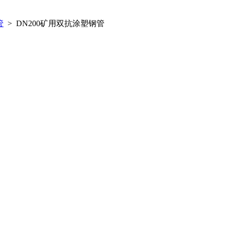
管
> DN200矿用双抗涂塑钢管