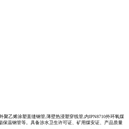
氧外聚乙烯涂塑直缝钢管,薄壁热浸塑穿线管,内IPN8710外环氧煤
管,聚氨酯保温钢管等。具备涉水卫生许可证、矿用煤安证、产品质量