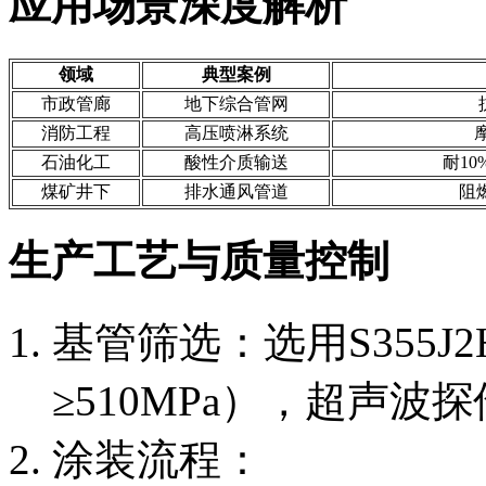
应用场景深度解析
领域
典型案例
市政管廊
地下综合管网
消防工程
高压喷淋系统
石油化工
酸性介质输送
耐10
煤矿井下
排水通风管道
阻燃
生产工艺与质量控制
基管筛选：选用S355J
≥510MPa），超声波探
涂装流程：