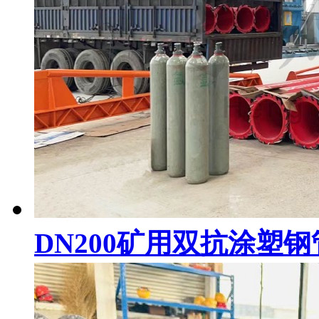
DN200矿用双抗涂塑钢