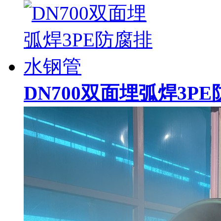
DN700双面埋弧焊3P