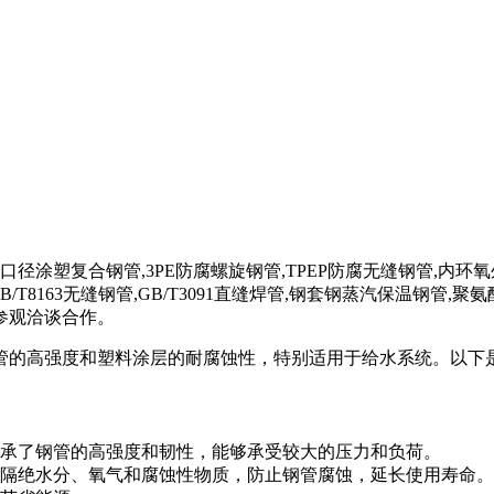
小口径涂塑复合钢管,3PE防腐螺旋钢管,TPEP防腐无缝钢管,内环
/T8163无缝钢管,GB/T3091直缝焊管,钢套钢蒸汽保温钢
参观洽谈合作。
管的高强度和塑料涂层的耐腐蚀性，特别适用于给水系统。以下
继承了钢管的高强度和韧性，能够承受较大的压力和负荷。
有效隔绝水分、氧气和腐蚀性物质，防止钢管腐蚀，延长使用寿命。