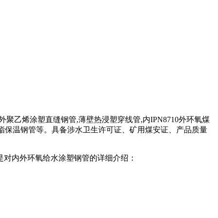
氧外聚乙烯涂塑直缝钢管,薄壁热浸塑穿线管,内IPN8710外环氧煤
管,聚氨酯保温钢管等。具备涉水卫生许可证、矿用煤安证、产品质量
是对内外环氧给水涂塑钢管的详细介绍：