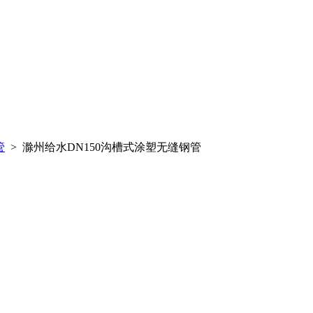
管
> 滁州给水DN150沟槽式涂塑无缝钢管