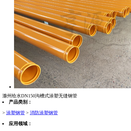
滁州给水DN150沟槽式涂塑无缝钢管
产品类别：
>
涂塑钢管
>
消防涂塑钢管
应用领域：