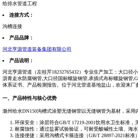
给排水管道工程
连接方式：
沟槽连接
产品品牌：
河北亨源管道装备集团有限公司
产品说明：
河北亨源管道（左桂芹18232765432）专业生产加工：大口径
沥青走水防腐钢管,大口径国标螺旋钢管,承插式布标螺旋钢管,GB
体系证书、产品检测报告。位于河北管道基地盐山，欢迎来厂
一、产品特性与核心优势
滁州给水DN150沟槽式涂塑无缝钢管以无缝钢管为基材，采用
环保安全：涂层符合GB/T 17219-2001饮用水卫生
耐腐蚀性：通过盐雾试验验证，可耐受酸碱性土壤、海水
连接便捷：采用沟槽式卡箍连接（GB/T 28897-202