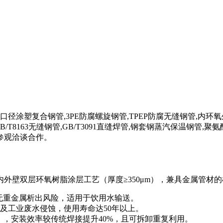
小口径涂塑复合钢管,3PE防腐螺旋钢管,TPEP防腐无缝钢管,内环
/T8163无缝钢管,GB/T3091直缝焊管,钢套钢蒸汽保温钢
参观洽谈合作。
内外壁双层环氧树脂涂层工艺（厚度≥350μm），兼具金属管
标准，无重金属析出风险，适用于饮用水输送。
及工业废水侵蚀，使用寿命达50年以上。
1标准），安装效率较传统焊接提升40%，且可拆卸重复利用。