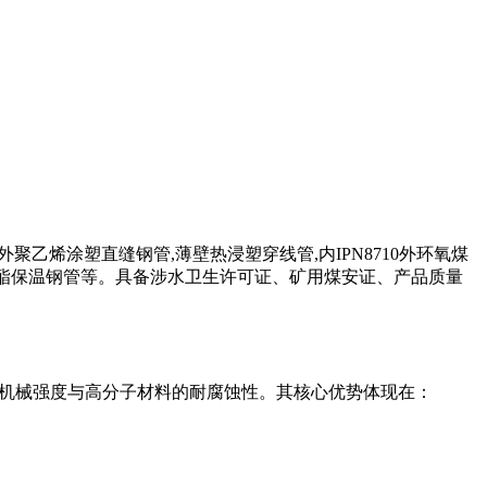
氧外聚乙烯涂塑直缝钢管,薄壁热浸塑穿线管,内IPN8710外环氧煤
管,聚氨酯保温钢管等。具备涉水卫生许可证、矿用煤安证、产品质量
材的机械强度与高分子材料的耐腐蚀性。其核心优势体现在：