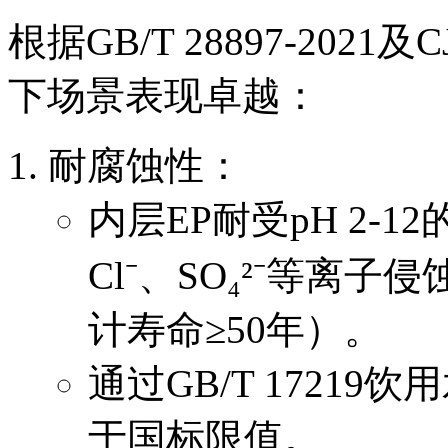
根据GB/T 28897-2021
下场景表现卓越：
耐腐蚀性：
内层EP耐受pH 2-
Cl⁻、SO₄²⁻等离
计寿命≥50年）。
通过GB/T 1721
于国标限值。