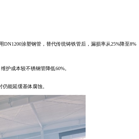
DN1200涂塑钢管，替代传统铸铁管后，漏损率从25%降至8%
，维护成本较不锈钢管降低60%。
时仍能延缓基体腐蚀。