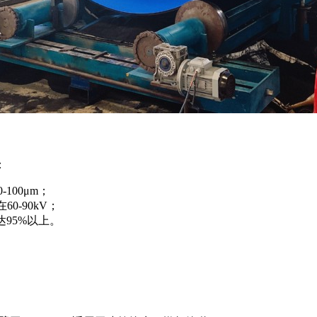
：
100μm；
0-90kV；
达95%以上。